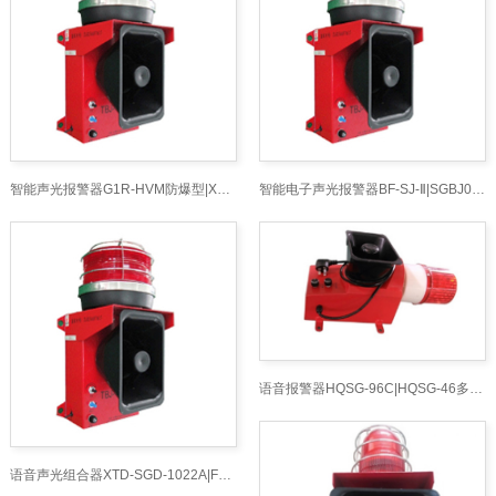
智能声光报警器G1R-HVM防爆型|XH-QG-2防爆声光报警器钢板材料和油漆喷塑
智能电子声光报警器BF-SJ-Ⅱ|SGBJ022带不锈钢保护钢罩声光报警器
语音报警器HQSG-96C|HQSG-46多功能耐腐蚀声光报警器商
语音声光组合器XTD-SGD-1022A|FL4870LZ2多功能声光一体防爆声光器