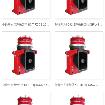
中控室专用声光警示器XT-FZ-C1 220VAC|HQSG-46多功能耐腐蚀声光报警器商
智能型JN-991-2声光报警仪新|FL4870LZ2多功能声光一体防爆声光器
智能声光警铃YM-5TN-RT|HQSG-46多功能耐腐蚀声光报警器商
智能声光报警器XD-TM-2|HQSG-E架线式电机车自动供电装置声光报警器