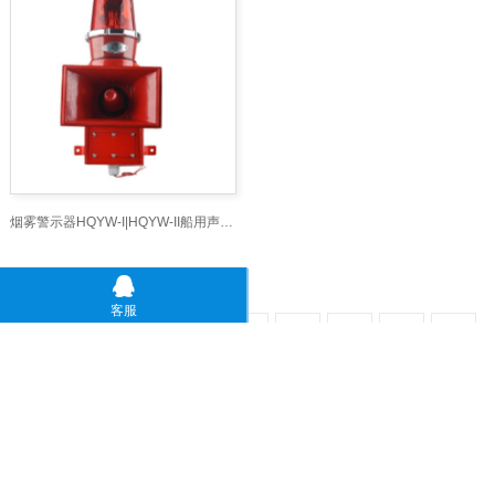
烟雾警示器HQYW-I|HQYW-II船用声光报警器|BBJ-XYWF1防爆声光报警器
客服
首页
1
2
3
4
5
6
7
8
9
10
11
下一页
末页
共
41
页
488
条
Copyright © 山东卓信机械有限公司 版权所有